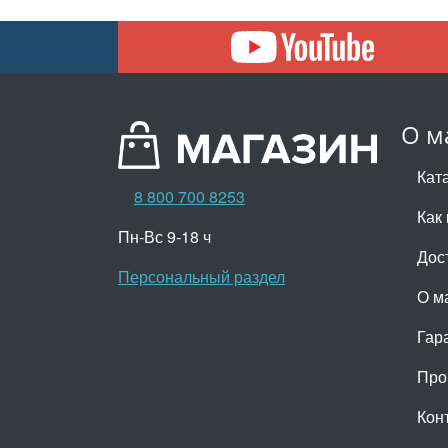
О м
Кат
8 800 700 8253
Как 
Пн-Вс 9-18 ч
Дос
Персональный раздел
О м
Гар
Про
Кон