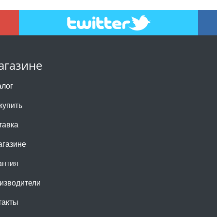
агазине
алог
купить
тавка
агазине
антия
изводители
такты