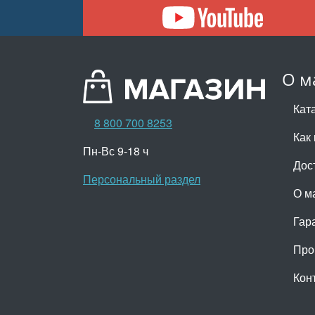
О м
Кат
8 800 700 8253
Как 
Пн-Вс 9-18 ч
Дос
Персональный раздел
О м
Гар
Про
Кон