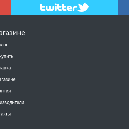
агазине
алог
купить
тавка
агазине
антия
изводители
такты