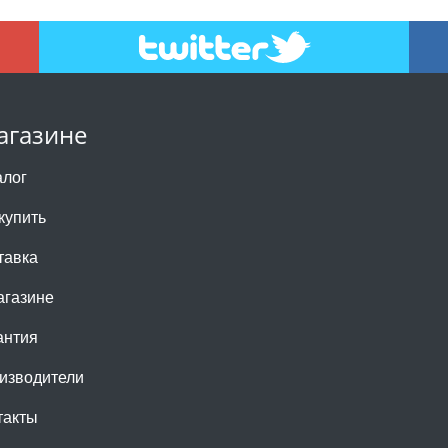
агазине
алог
купить
тавка
агазине
антия
изводители
такты