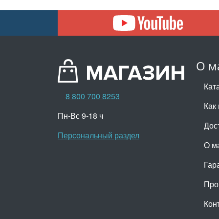
О м
Кат
8 800 700 8253
Как 
Пн-Вс 9-18 ч
Дос
Персональный раздел
О м
Гар
Про
Кон