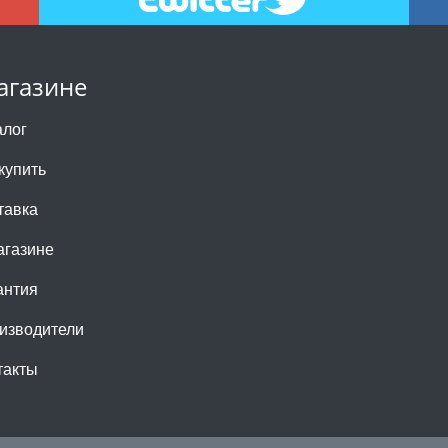
агазине
алог
купить
тавка
агазине
антия
изводители
такты