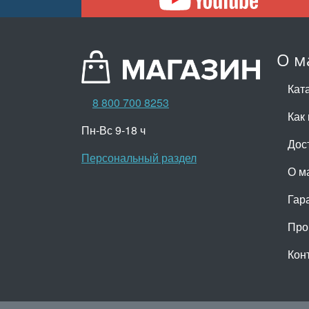
О м
Кат
8 800 700 8253
Как 
Пн-Вс 9-18 ч
Дос
Персональный раздел
О м
Гар
Про
Кон