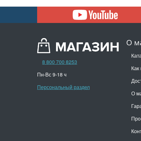
О м
Кат
8 800 700 8253
Как 
Пн-Вс 9-18 ч
Дос
Персональный раздел
О м
Гар
Про
Кон