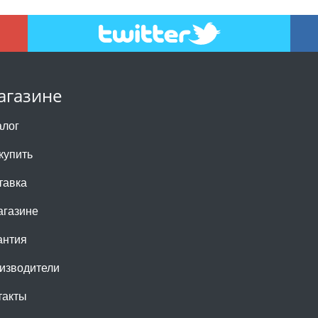
агазине
алог
купить
тавка
агазине
антия
изводители
такты