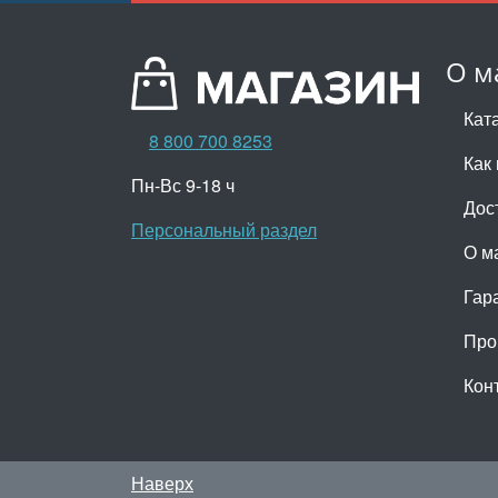
О м
Кат
8 800 700 8253
Как 
Пн-Вс 9-18 ч
Дос
Персональный раздел
О м
Гар
Про
Кон
Наверх