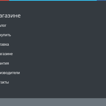
агазине
алог
купить
тавка
агазине
антия
изводители
такты