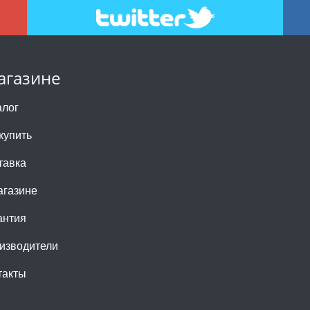
агазине
алог
купить
тавка
агазине
антия
изводители
такты