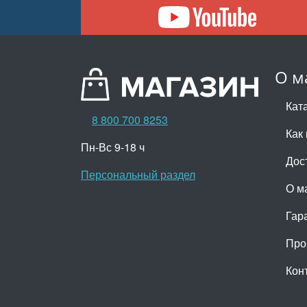
О м
Кат
8 800 700 8253
Как 
Пн-Вс 9-18 ч
Дос
Персональный раздел
О м
Гар
Про
Кон