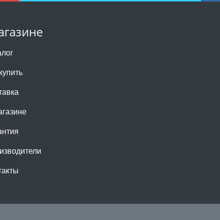
агазине
алог
купить
тавка
агазине
антия
изводители
такты