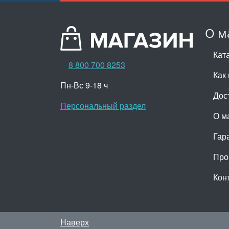
О м
Кат
8 800 700 8253
Как 
Пн-Вс 9-18 ч
Дос
Персональный раздел
О м
Гар
Про
Кон
Наверх