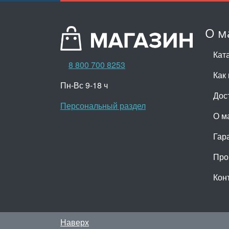
О м
Кат
8 800 700 8253
Как 
Пн-Вс 9-18 ч
Дос
Персональный раздел
О м
Гар
Про
Кон
Наверх