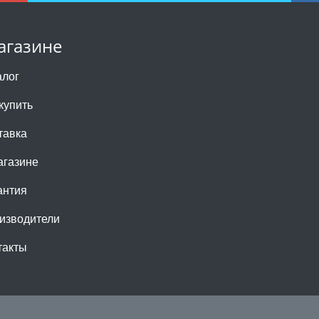
агазине
алог
купить
тавка
агазине
антия
изводители
такты