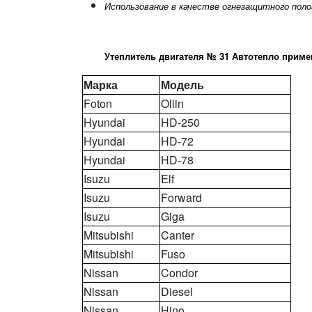
Использование в качестве огнезащитного поло
Утеплитель двигателя № 31 Автотепло приме
Марка
Модель
Foton
Ollin
Hyundai
HD-250
Hyundai
HD-72
Hyundai
HD-78
Isuzu
Elf
Isuzu
Forward
Isuzu
Giga
Mitsubishi
Canter
Mitsubishi
Fuso
Nissan
Condor
Nissan
Diesel
Nissan
Hino