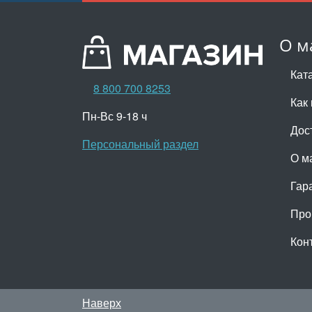
О м
Кат
8 800 700 8253
Как 
Пн-Вс 9-18 ч
Дос
Персональный раздел
О м
Гар
Про
Кон
Наверх