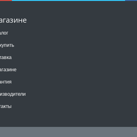
агазине
алог
купить
тавка
агазине
антия
изводители
такты