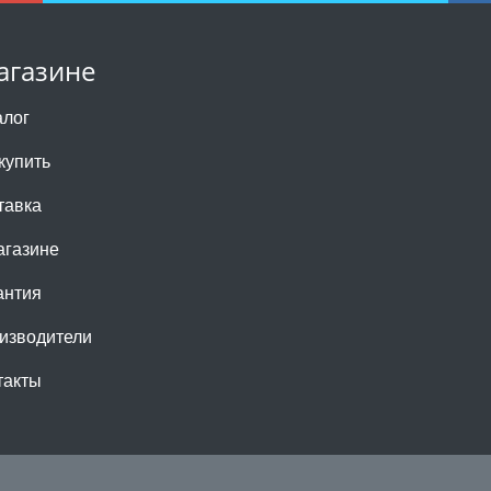
агазине
алог
купить
тавка
агазине
антия
изводители
такты