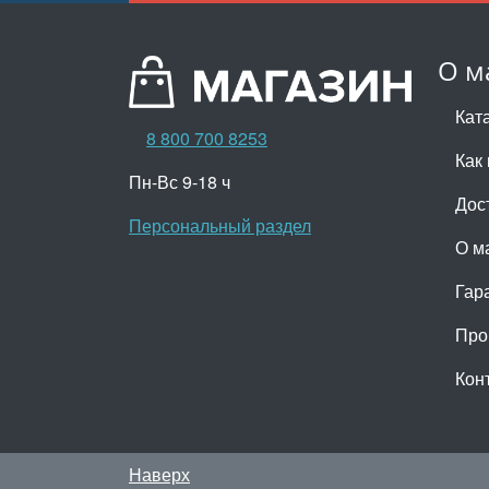
О м
Кат
8 800 700 8253
Как 
Пн-Вс 9-18 ч
Дос
Персональный раздел
О м
Гар
Про
Кон
Наверх