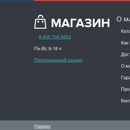
О м
Кат
8 800 700 8253
Как 
Пн-Вс 9-18 ч
Дос
Персональный раздел
О м
Гар
Про
Кон
Наверх