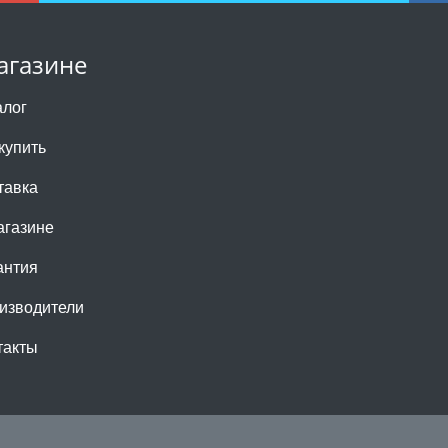
агазине
алог
купить
тавка
агазине
антия
изводители
такты