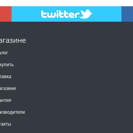
агазине
алог
купить
тавка
агазине
антия
изводители
такты