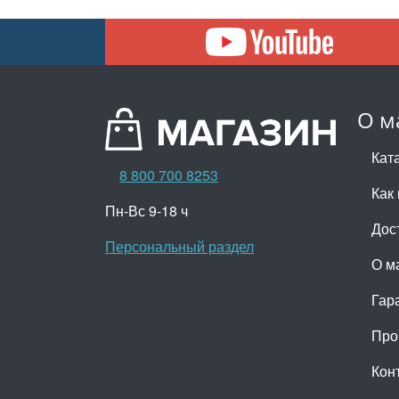
О м
Кат
8 800 700 8253
Как 
Пн-Вс 9-18 ч
Дос
Персональный раздел
О м
Гар
Про
Кон