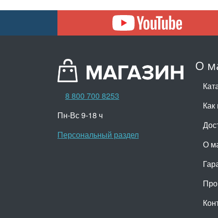
О м
Кат
8 800 700 8253
Как 
Пн-Вс 9-18 ч
Дос
Персональный раздел
О м
Гар
Про
Кон