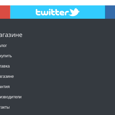
агазине
алог
купить
тавка
агазине
антия
изводители
такты