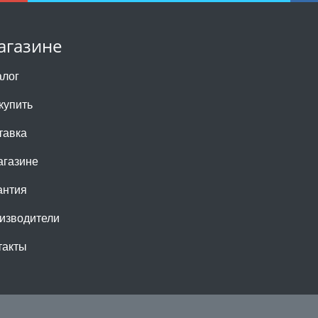
агазине
алог
купить
тавка
агазине
антия
изводители
такты