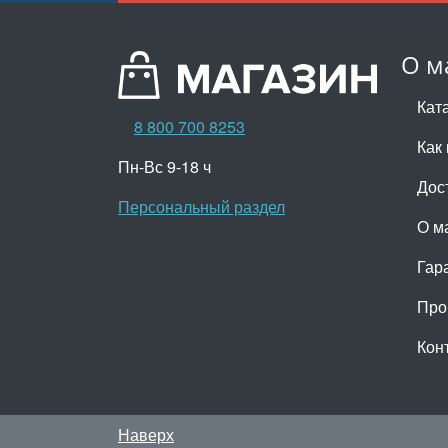
О м
Кат
8 800 700 8253
Как 
Пн-Вс 9-18 ч
Дос
Персональный раздел
О м
Гар
Про
Кон
Наверх