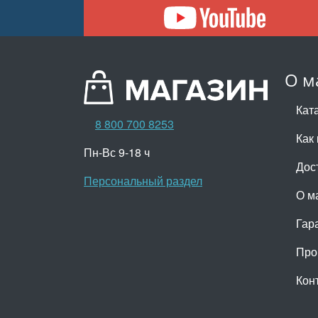
О м
Кат
8 800 700 8253
Как 
Пн-Вс 9-18 ч
Дос
Персональный раздел
О м
Гар
Про
Кон