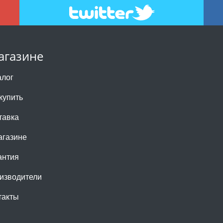
агазине
алог
купить
тавка
агазине
антия
изводители
такты