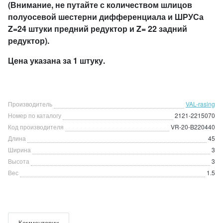
(Внимание, не путайте с количеством шлицов
полуосевой шестерни дифференциала и ШРУСа
Z=24 штуки предний редуктор и Z= 22 задний
редуктор).
Цена указана за 1 штуку.
Производитель
VAL-rasing
Номер по каталогу
2121-2215070
Код производителя
VR-20-B220440
Длина
45
Ширина
3
Высота
3
Вес
1.5
Комментарии