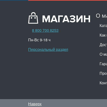
О м
Кат
8 800 700 8253
Как 
Пн-Вс 9-18 ч
Дос
Персональный раздел
О м
Гар
Про
Кон
Наверх