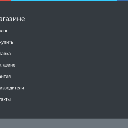
агазине
алог
купить
тавка
агазине
антия
изводители
такты