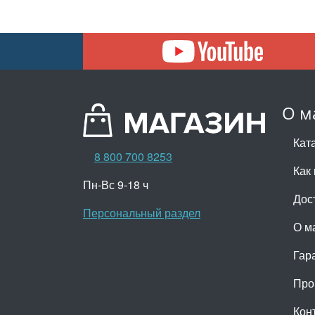
О м
Кат
8 800 700 8253
Как 
Пн-Вс 9-18 ч
Дос
Персональный раздел
О м
Гар
Про
Кон