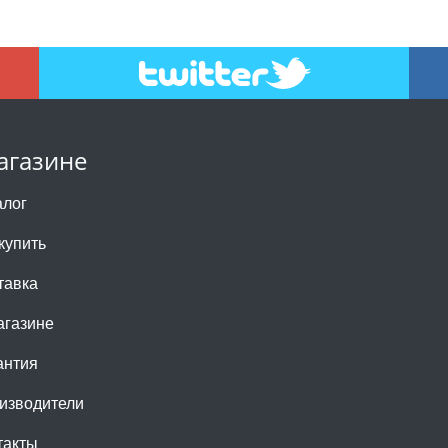
агазине
алог
купить
тавка
агазине
антия
изводители
такты