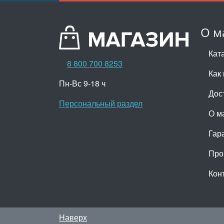
О м
Кат
8 800 700 8253
Как 
Пн-Вс 9-18 ч
Дос
Персональный раздел
О м
Гар
Про
Кон
Наверх