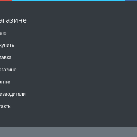
агазине
алог
купить
тавка
агазине
антия
изводители
такты