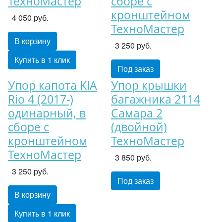
ТехноМастер
сборе с
кронштейном
4 050 руб.
ТехноМастер
В корзину
3 250 руб.
Купить в 1 клик
Под заказ
Упор капота KIA
Упор крышки
Rio 4 (2017-)
багажника 2114
одинарный, в
Самара 2
сборе с
(двойной)
кронштейном
ТехноМастер
ТехноМастер
3 850 руб.
3 250 руб.
Под заказ
В корзину
Купить в 1 клик