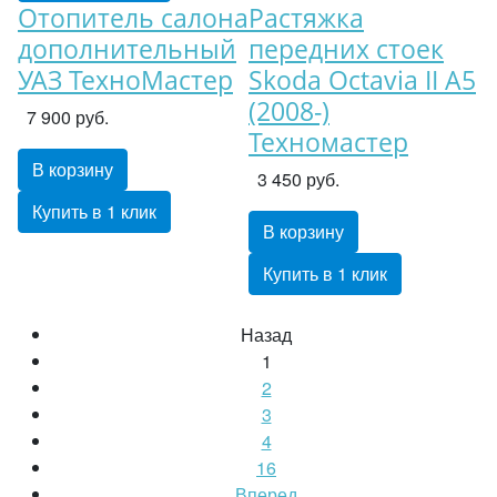
Отопитель салона
Растяжка
дополнительный
передних стоек
УАЗ ТехноМастер
Skoda Octavia II A5
(2008-)
7 900 руб.
Техномастер
В корзину
3 450 руб.
Купить в 1 клик
В корзину
Купить в 1 клик
Назад
1
2
3
4
16
Вперед