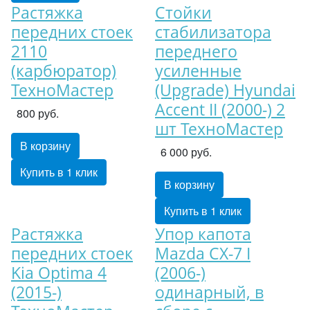
Растяжка
Стойки
передних стоек
стабилизатора
2110
переднего
(карбюратор)
усиленные
ТехноМастер
(Upgrade) Hyundai
Accent II (2000-) 2
800 руб.
шт ТехноМастер
В корзину
6 000 руб.
Купить в 1 клик
В корзину
Купить в 1 клик
Растяжка
Упор капота
передних стоек
Mazda CX-7 I
Kia Optima 4
(2006-)
(2015-)
одинарный, в