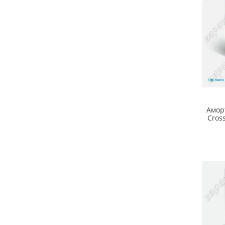
Амор
Cros