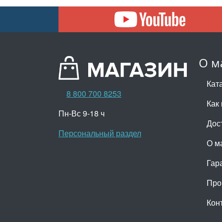
О м
Кат
8 800 700 8253
Как 
Пн-Вс 9-18 ч
Дос
Персональный раздел
О м
Гар
Про
Кон