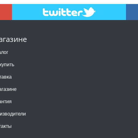
агазине
алог
купить
тавка
агазине
антия
изводители
такты